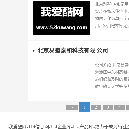
北京别墅电梯,家用
安装在私人住宅中
物内，作为单一家
用。家用电梯额定速度
北京易盛泰和科技有限 公司
公司介绍 北京易
海淀区中关村高新
施组织和及时的服
航空航天大学等多所
‹‹
1
2
3
4
我爱酷网-114信息网-114企业库-114产品库-致力于成