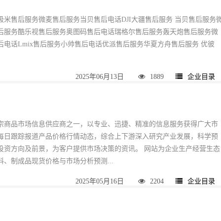
极米售后服务微麦售后服务当贝售后电话DJI大疆售后服务 当贝售后服务
后服务酷乐视售后服务奥图码售后电话瑞格尔售后服务轰天炮售后服务微
后电话Lmix售后服务小帅售后电话优派售后服务华夏方舟售后服务 优彼
2025年06月13日
1889
企业目录
宗商品市场信息供应商之一，以专业、迅捷、精准的信息服务获得广大市
每日跟踪报道产品价格行情动态，综合上下游深入研究产业发展，科学预
投资方向及前景，为客户提供市场决策的资讯。 网站为企业生产经营生态
、制成品现货价格与市场分析预测...
2025年05月16日
2204
企业目录