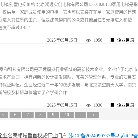
电梯,别墅电梯价格 北京鸿远实创电梯有限公司13601028180家用电梯是指
，仅供单一家庭成员使用的电梯。它也可以安装在非单一家庭使用的建筑
庭进入其住所的工具，但是建筑物内的公众或其他居住者无法进入和使
不超过0.4m/...
2025年05月15日
1958
企业目录
盛泰和科技有限公司是环境模拟行业领域的高新技术企业，企业位于北京市
技术产业园。拥有创新的设计研发团队，完善的管理体系，专业的项目实
务保证队伍。企业经过近二十年的稳步发展，与北京航空航天大学，南京
院校及科研单位建立了产学研合作...
2025年05月15日
1930
企业目录
5
6
7
8
9
10
›
››
为行业企业名录领域垂直权威行业门户
苏ICP备2024099737号-2
苏ICP备2