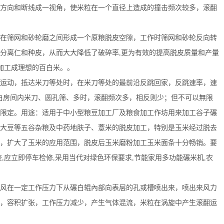
向和断线成一视角，使米粒在一个直径上造成的撞击频次较多，滚翻
筛网和砂轮磨之间形成一个原粮脱皮空隙，工作时筛网和砂轮反向转
分离仁和种皮，从而大大降低了破碎率,更为有效的提高脱皮质量和产量
次加工成理想的百白米。。
动，抵达米刀等处时，在米刀等处的最前沿反跳回家，反跳速率，速
白房间内米刀、圆孔筛、多时，滚翻频次多，相反则少；但不可以無限
限定。用途：适用于中小型粮豆加工厂及粮食加工作坊用来加工谷子碾
大豆等五谷杂粮及中药地肤子、薏米的脱皮加工，特别是玉米经过脱去
，扩大了玉米的应用范围，脱皮后玉米磨粉加工玉米面条十分畅销。要
,应立即停车检修,采用当代对绿色环保要求,节能家用多功能碾米机,农
在一定工作压力下从碾白辊內部向表层的孔或槽喷出来，喷出来风力
，容积扩张，工作压力减少，产生气体混流，米粒在涡旋中产生滚翻运