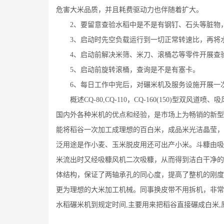
危害大米品质，并且耗费驱动力也伴随着扩大。
2、要留意查验水稻中是不是有钢钉、石头等脏物，
3、启动时先空负载运行到一切正常转速比，再将水
4、启动前解决米筛、米刀、滚桶芯等零件开展查验
5、启动前旋转滚桶，查询是不是有塞卡。
6、每日工作中完后，对碾米机及服务设施开展一次
概述CQ-80,CQ-110，CQ-160(150)型双
国内外各种米机的优点和经验，是市场上为畅销的新型
能将稻谷一次加工成理想的百白米，成品米光洁晶莹，
泛用途是作小麦、玉米脱皮用还可出产小米。斗糠由吸
米流出时又经吸糠风机二次吸糠，从而得到洁白干净的
体结构，保证了两轴承孔的同心度，提高了整机的刚度
更为理想的大米加工机械。同事换皮带不用拆机，非常
水稻碾米机到规定时间,主要用来把稻谷直接碾成白米,