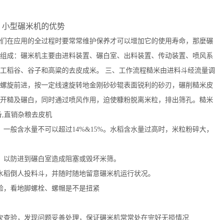
型碾米机的优势
在应用的全过程时要常常维护保养才可以增加它的使用寿命，那麼碾
组成：碾米机主要由进料装置、碾白室、出料装置、传动装置、喷风系
工稻谷、谷子和高粱的去皮成米。 三、工作流程糙米由进料斗经流量调
螺旋前进，按一定线速旋转地金刚砂砂辊表面锐利的砂刃，碾削糙米皮
开糙及碾白，同时通过喷风作用，迫使糠粉脱离米粒，排出筛孔。糙米
,直销杂粮去皮机
般含水量不可以超过14%&15%。水稻含水量过高时，米粒粉碎大，
以防进到碾白室造成阻塞或毁坏米筛。
稻倒人投料斗，并随时随地留意碾米机运行状况。
，看地脚螺栓、螺帽是不是扭紧
查验，发现问题妥善处理，保证碾米机常常处在完好无损情况