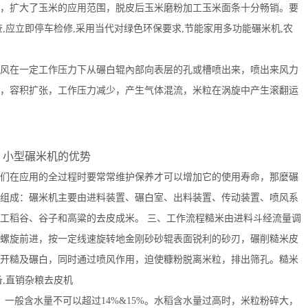
，扩大了玉米的应用范围，脱皮后玉米磨粉加工玉米面条十分畅销。要
,应立即停车检修,采用当代对绿色环保要求,节能家用多功能碾米机,农
在一定工作压力下从碾白辊內部向表层的孔或槽喷出来，喷出来风力
，容积扩张，工作压力减少，产生气体混流，米粒在涡旋中产生滚翻运
型碾米机的优势
在应用的全过程时要常常维护保养才可以增加它的使用寿命，那麼碾
组成：碾米机主要由进料装置、碾白室、出料装置、传动装置、喷风系
工稻谷、谷子和高粱的去皮成米。 三、工作流程糙米由进料斗经流量调
螺旋前进，按一定线速旋转地金刚砂砂辊表面锐利的砂刃，碾削糙米皮
开糙及碾白，同时通过喷风作用，迫使糠粉脱离米粒，排出筛孔。糙米
,直销杂粮去皮机
般含水量不可以超过14%&15%。水稻含水量过高时，米粒粉碎大，