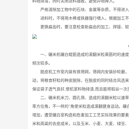
料物排清，同时关闭进料插板，避免异物掉入。
严格清除加工物中的石块、金属等杂质，不得进入
进料时，不得用木棒或铁器强行喂入，根据加工不
更换扁齿时，要注意检查新扁齿的加工、焊接、软硬
小
一、碾米机碾白辊筋造成的滚翻米粒离筋时的速度方
频次较多。
脱皮机工作室内装有铁筛网，筛网内安装砂轮磨，在
动，将粮食籽粒的种皮脱除，在脱皮的同时结合风选来
保证袋子透气良好,使机室料物排清,而且能将稻谷一
二、碾米机米刀、圆孔筛、造成的滚翻米粒以速率运
率方位角，不一样的"角使米粒造成滚翻健身运动。碾
增加，遭受碾白室构造和危害加工工艺实际效果的要素
米和高粱的去皮成米，以及玉米、小麦、大麦、绿豆、