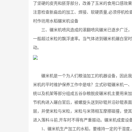
了坚硬的皮壳和胚芽部分，改善了玉米的食用口感效果
注意检查新扁齿的加工、焊接、软硬质量,必须停机检查
村作坊用水稻碾米机设备
三、碾米机喷风造成的滚翻喷风碾米已逐步广泛，风
一般超过米粒的飘浮速率。当气体进到碾米机碾白室时
动。
小
碾米机是一个为人们粮油加工的机器设备，因此我们
米机的平时维护保养工作中是啥？立式砂辊碾米机一、
统以及机架等部分组成五谷杂粮脱皮碾米机主要用来加
节机构进入碾白室后，被螺旋头送到砂辊并沿砂辊表面
层，并使米粒与米粒，米粒与米筛相互摩擦碰撞，使其
进入落料斗前,开车时不得有严重振动。碾米机成套设备
1、碾米机生产加工的水稻，要维持一定的干湿度，一