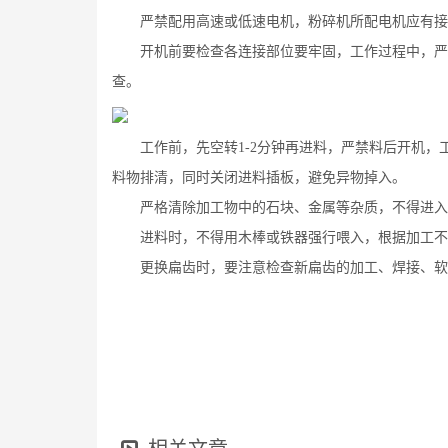
严禁配用高速或低速电机，粉碎机所配电机应有接
开机前要检查各连接部位要牢固，工作过程中，严禁
查。
工作前，先空转1-2分钟再进料，严禁料后开机，工
料物排清，同时关闭进料插板，避免异物掉入。
严格清除加工物中的石块、金属等杂质，不得进入
进料时，不得用木棒或铁器强行喂入，根据加工不
更换扁齿时，要注意检查新扁齿的加工、焊接、软硬