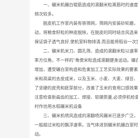
一、碾米机碾白辊筋造成的滚翻米粒离筋时的速度方
频次较多。
脱皮机工作室内装有铁筛网，筛网内安装砂轮磨，在
动，将粮食籽粒的种皮脱除，在脱皮的同时结合风选来
保证袋子透气良好,使机室料物排清,而且能将稻谷一
二、碾米机米刀、圆孔筛、造成的滚翻米粒以速率运
率方位角，不一样的"角使米粒造成滚翻健身运动。碾
增加，遭受碾白室构造和危害加工工艺实际效果的要素
米和高粱的去皮成米，以及玉米、小麦、大麦、绿豆、
了坚硬的皮壳和胚芽部分，改善了玉米的食用口感效果
注意检查新扁齿的加工、焊接、软硬质量,必须停机检查
村作坊用水稻碾米机设备
三、碾米机喷风造成的滚翻喷风碾米已逐步广泛，风
一般超过米粒的飘浮速率。当气体进到碾米机碾白室时
动。