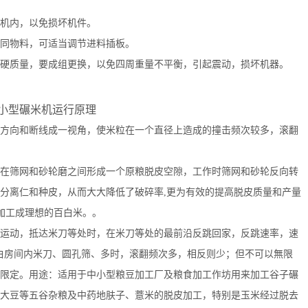
机内，以免损坏机件。
同物料，可适当调节进料插板。
质量，要成组更换，以免四周重量不平衡，引起震动，损坏机器。
型碾米机运行原理
向和断线成一视角，使米粒在一个直径上造成的撞击频次较多，滚翻
筛网和砂轮磨之间形成一个原粮脱皮空隙，工作时筛网和砂轮反向转
分离仁和种皮，从而大大降低了破碎率,更为有效的提高脱皮质量和产量
次加工成理想的百白米。。
动，抵达米刀等处时，在米刀等处的最前沿反跳回家，反跳速率，速
白房间内米刀、圆孔筛、多时，滚翻频次多，相反则少；但不可以無限
限定。用途：适用于中小型粮豆加工厂及粮食加工作坊用来加工谷子碾
大豆等五谷杂粮及中药地肤子、薏米的脱皮加工，特别是玉米经过脱去