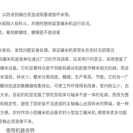
以防进到碾白室造成阻塞或毁坏米筛。
稻倒人投料斗，并随时随地留意碾米机运行状况。
，看地脚螺栓、螺帽是不是扭紧
查验，发现问题妥善处理，保证碾米机常常处在完好无损情况
风道喷、吸风碾米机是我单位通过广泛的市场调查，征求用户的意见，采用借鉴了
碾米设备。它的显著特点是不但能和砻谷机配套作糙米抛光机械，而且
米温低，碎米少，糠米分离彻底，糠细；生产率高，节能。它的另一广
糠风机送到集糠器收集排出，可使工作环境得到改善，室内粉尘少，白
大米。目前的机型克服了原机型机体与轴承不是一体的毛病，而改为整
和稳定性，避免了因安装不当造成的主轴偏心出现碎米的弊端，是一种
方便。农村作坊小型碾米机设备农村小型加工碾米机_哪里有卖多功能
原粮必须清理干净。
使用机器说明