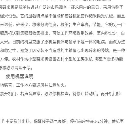
风道喷、吸风碾米机是我单位通过广泛的市场调查，征求用户的意见，采用借鉴了
碾米设备。它的显著特点是不但能和砻谷机配套作糙米抛光机械，而且
米温低，碎米少，糠米分离彻底，糠细；生产率高，节能。它的另一广
糠风机送到集糠器收集排出，可使工作环境得到改善，室内粉尘少，白
大米。目前的机型克服了原机型机体与轴承不是一体的毛病，而改为整
和稳定性，避免了因安装不当造成的主轴偏心出现碎米的弊端，是一种
方便。农村作坊小型碾米机设备农村小型加工碾米机_哪里有卖多功能
原粮必须清理干净。
使用机器说明
地装置，工作地方要通风并注意防火。
开机门，若声音异常，必须停机检查，待停止转动后，再开机门检
作中要及时出料，保证袋子透气良好，停机前应空转1-2分钟，使机室