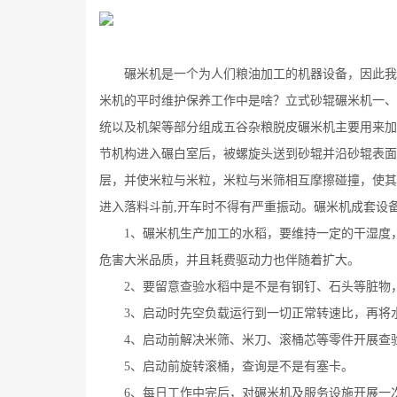
小
碾米机是一个为人们粮油加工的机器设备，因此我们
米机的平时维护保养工作中是啥？立式砂辊碾米机一、
统以及机架等部分组成五谷杂粮脱皮碾米机主要用来加
节机构进入碾白室后，被螺旋头送到砂辊并沿砂辊表面
层，并使米粒与米粒，米粒与米筛相互摩擦碰撞，使其
进入落料斗前,开车时不得有严重振动。碾米机成套设备
1、碾米机生产加工的水稻，要维持一定的干湿度，一
危害大米品质，并且耗费驱动力也伴随着扩大。
2、要留意查验水稻中是不是有钢钉、石头等脏物，
3、启动时先空负载运行到一切正常转速比，再将水
4、启动前解决米筛、米刀、滚桶芯等零件开展查验
5、启动前旋转滚桶，查询是不是有塞卡。
6、每日工作中完后，对碾米机及服务设施开展一次