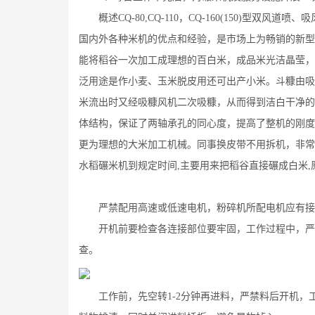
概述CQ-80,CQ-110，CQ-160(150)型双
国内外各种米机的优点和经验，是市场上为畅销的新型
能将稻谷一次加工成理想的百白米，成品米光洁晶莹，
泛用途是作小麦、玉米脱皮用还可出产小米。斗糠由吸
米流出时又经吸糠风机二次吸糠，从而得到洁白干净的
体结构，保证了两轴承孔的同心度，提高了整机的刚度
更为理想的大米加工机械。同事换皮带不用拆机，非常
水稻碾米机到规定时间,主要用来把稻谷直接碾成白米,
严禁配用高速或低速电机，粉碎机所配电机应有接
开机前要检查各连接部位要牢固，工作过程中，严禁
查。
工作前，先空转1-2分钟再进料，严禁料后开机，工