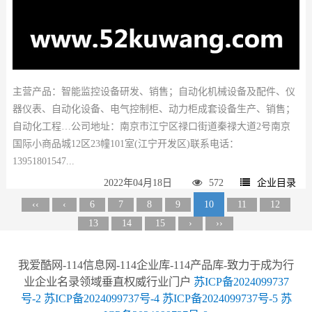
主营产品：智能监控设备研发、销售；自动化机械设备及配件、仪
器仪表、自动化设备、电气控制柜、动力柜成套设备生产、销售；
自动化工程…公司地址：南京市江宁区禄口街道秦禄大道2号南京
国际小商品城12区23幢101室(江宁开发区)联系电话：
13951801547...
2022年04月18日
572
企业目录
‹‹
‹
6
7
8
9
10
11
12
13
14
15
›
››
我爱酷网-114信息网-114企业库-114产品库-致力于成为行
业企业名录领域垂直权威行业门户
苏ICP备2024099737
号-2
苏ICP备2024099737号-4
苏ICP备2024099737号-5
苏