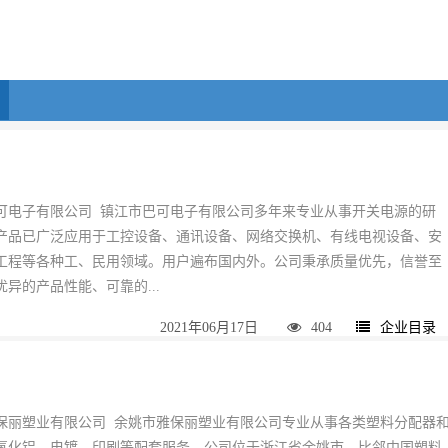
可电子有限公司 镇江市巴可电子有限公司多年来专业从事开关电源的研
产品已广泛应用于工控设备、通讯设备、网络交换机、有线电视设备、安
工程等各种工、民用领域。用户遍布国内外。公司秉承质量优先，信誉至
异的产品性能、可靠的...
2021年06月17日
404
企业目录
保丽塑业有限公司 余姚市雅保丽塑业有限公司专业从事各类塑料分配器
氧化铝、电镀、印刷等配套服务。公司位于浙江省余姚市，比邻中国塑料