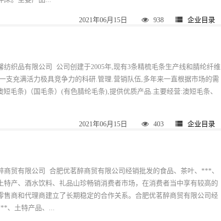
2021年06月15日
938
企业目录
纺织品有限公司 公司创建于2005年,现有3条精梳毛条生产线和腈纶纤维
有一支充满活力极具竞争力的科研.管理.营销队伍,多年来一直根据市场的需
(澳短毛条)（国毛条）(有色腈纶毛条),提供优质产品.主要经营:澳短毛条、
2021年06月15日
403
企业目录
醉商贸有限公司 合肥优茗醉商贸有限公司经销批发的食品、茶叶、***、
土特产、酒水饮料、礼品山珍畅销消费者市场，在消费者当中享有较高的
零售商和代理商建立了长期稳定的合作关系。合肥优茗醉商贸有限公司经
*、土特产品、...