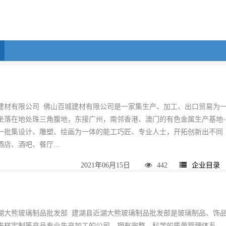
建材有限公司 佛山百城建材有限公司是一家集生产、加工、出口贸易为
坐落在地处珠三角腹地，东接广州，南邻香港、澳门的有色金属生产基地-
一批集设计、雕塑、绘画为一体的能工巧匠、专业人士，开拓创新出不同
店、酒吧、餐厅...
2021年06月15日
442
企业目录
湖大熊玻璃制品批发部 建湖县近湖大熊玻璃制品批发部是玻璃制品、饰
来样定制等产品专业生产加工的公司，拥有完整、科学的质量管理体系。