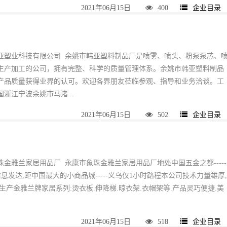
2021年06月15日
400
企业目录
亚塑业科技有限公司 余姚市韩亚塑料制品厂是喷雾、喷头、粉泵泵芯、
生产加工的公司，拥有完整、科学的质量管理体系。余姚市韩亚塑料制品
产品质量获得业界的认可。欢迎各界朋友莅临参观、指导和业务洽谈。工
浙江宁波余姚市马渚...
2021年06月15日
502
企业目录
金雅兰家居用品厂 永康市象珠金雅兰家居用品厂地处中国五金之都-----
信息发达,距中国最大的小商品城-----义乌仅1小时路程本公司技术力量雄厚
生产金雅兰牌家居系列:烫衣板.伸降梯.晾衣架.衣帽架等.产品灵巧便捷.美
2021年06月15日
518
企业目录