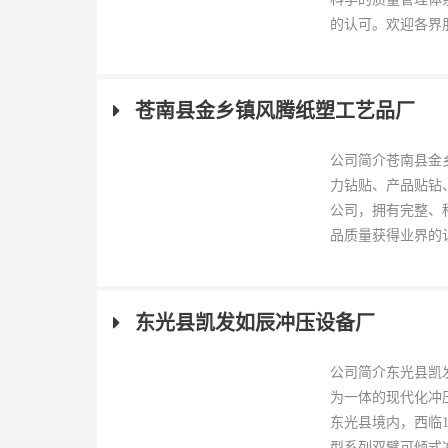
的认可。欢迎各界朋
苍南县金乡镇风腾纸塑工艺品厂
公司简介苍南县金
力钻贴、产品贴钻
公司，拥有完整、
品质量获得业界的认
东光县凯发如辰冲压设备厂
公司简介东光县凯
为一体的现代化冲
东光县境内，西临
型系列双臂可倾式冲