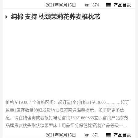
2021年06月15日
874
产品目录
纯棉 支持 枕颈茉莉花荞麦椎枕芯
价格￥19.00 / 个价格区间：起订量(个)价格≥1￥19.00............起订
数量1库存数量9802发货地址江苏南通温馨提示：如了解更多信
息，请在线咨询或者拨打电话咨询13921660635立即咨询产品参数
品牌贵友枕头形状糖果型床上用品细分保健枕/药枕产品等级一...
2021年06月15日
871
产品目录