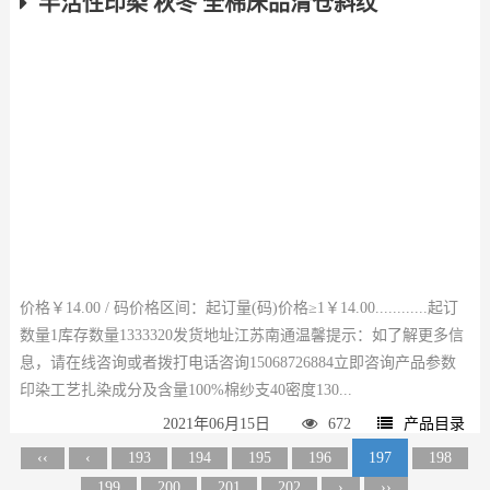
半活性印染 秋冬 全棉床品清仓斜纹
价格￥14.00 / 码价格区间：起订量(码)价格≥1￥14.00............起订
数量1库存数量1333320发货地址江苏南通温馨提示：如了解更多信
息，请在线咨询或者拨打电话咨询15068726884立即咨询产品参数
印染工艺扎染成分及含量100%棉纱支40密度130...
2021年06月15日
672
产品目录
‹‹
‹
193
194
195
196
197
198
199
200
201
202
›
››